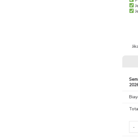
P
J
Je
Ji
Semi
202
Biay
Tota