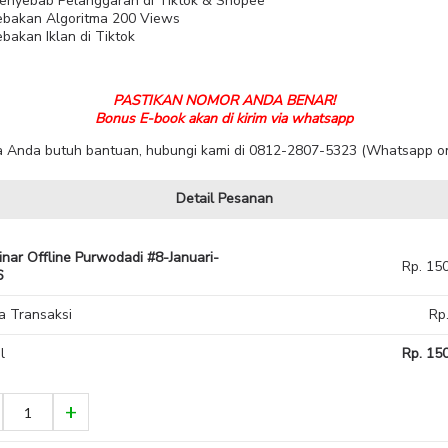
enyebab Pelanggaran di Tiktok & Shopee
ebakan Algoritma 200 Views
bakan Iklan di Tiktok
PASTIKAN NOMOR ANDA BENAR!
Bonus E-book akan di kirim via whatsapp
ka Anda butuh bantuan, hubungi kami di 0812-2807-5323 (Whatsapp on
Detail Pesanan
nar Offline Purwodadi #8-Januari-
Rp. 15
6
a Transaksi
Rp
l
Rp. 150