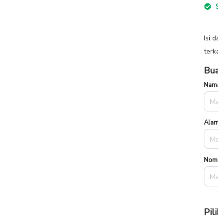
S
Isi 
terk
Bua
Nama
Alam
Nom
Pil