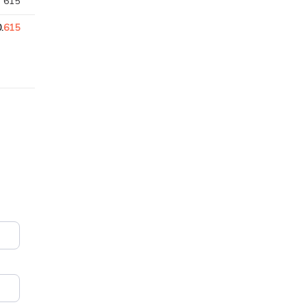
. 615
.
615