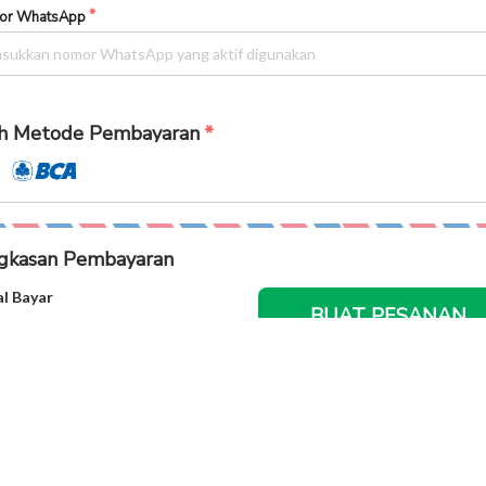
or WhatsApp
ih Metode Pembayaran
gkasan Pembayaran
l Bayar
BUAT PESANAN
 150.
615
Informasi Pribadi Anda Aman
100% Garansi Uang Kemb