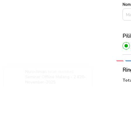
Nom
Pil
Rin
Nurochman
Seminar Offline Malang - 2 #28-
Tota
November-2025
Rp.