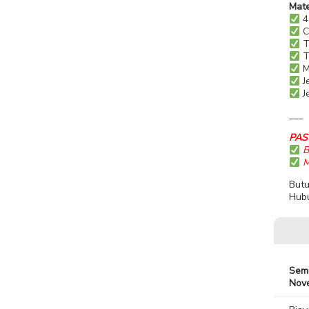
Mate
4
C
T
T
M
J
Je
___
PAS
B
Ma
Butu
Hubu
Semi
Nov