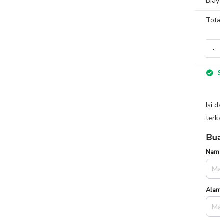
Biay
Tota
S
Isi 
terk
Bua
Nama
Alam