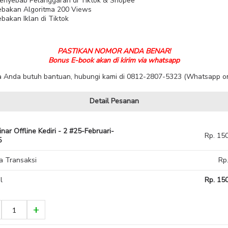
enyebab Pelanggaran di Tiktok & Shopee
ebakan Algoritma 200 Views
bakan Iklan di Tiktok
PASTIKAN NOMOR ANDA BENAR!
Bonus E-book akan di kirim via whatsapp
ka Anda butuh bantuan, hubungi kami di 0812-2807-5323 (Whatsapp on
Detail Pesanan
nar Offline Kediri - 2 #25-Februari-
Rp. 15
5
a Transaksi
Rp
l
Rp. 150