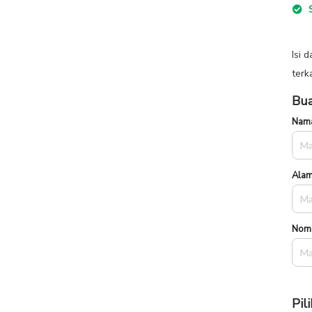
S
Isi 
terk
Bua
Nama
Alam
Nom
Pil