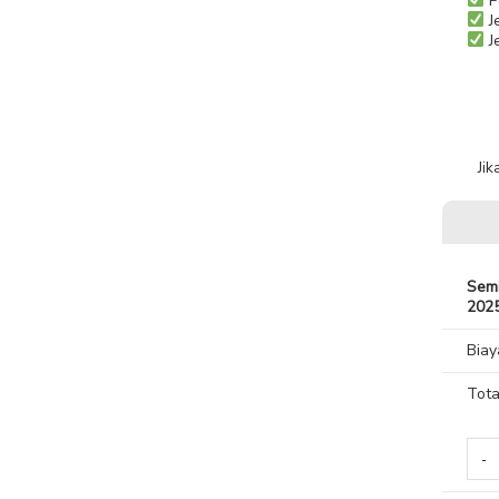
P
J
Je
Ji
Semi
202
Biay
Tota